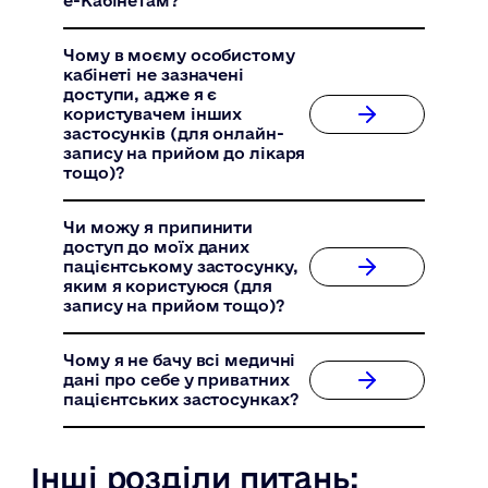
е-Кабінетам?
Чому в моєму особистому
кабінеті не зазначені
доступи, адже я є
користувачем інших
застосунків (для онлайн-
запису на прийом до лікаря
тощо)?
Чи можу я припинити
доступ до моїх даних
пацієнтському застосунку,
яким я користуюся (для
запису на прийом тощо)?
Чому я не бачу всі медичні
дані про себе у приватних
пацієнтських застосунках?
Інші розділи питань: