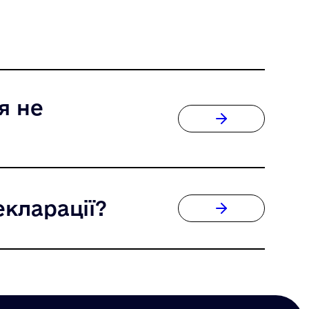
я не
екларації?