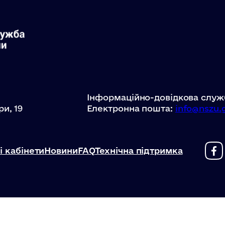
Інформаційно-довідкова служ
ри, 19
Електронна пошта:
info@nszu.
і кабінети
Новини
FAQ
Технічна підтримка