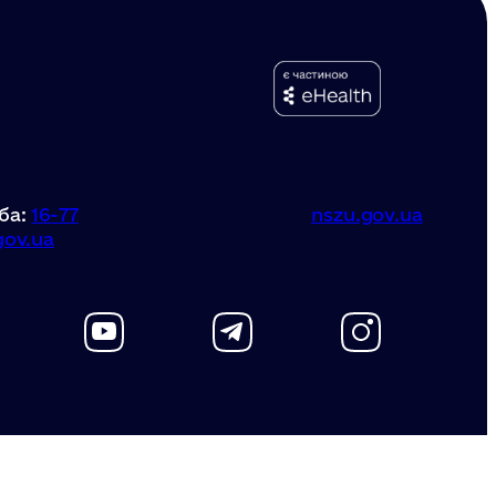
ба:
16-77
nszu.gov.ua
gov.ua