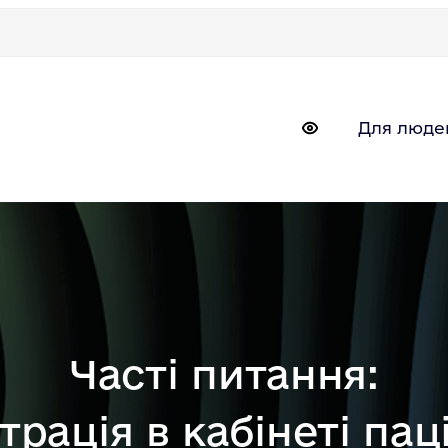
Для люде
Часті питання:
трація в кабінеті пац