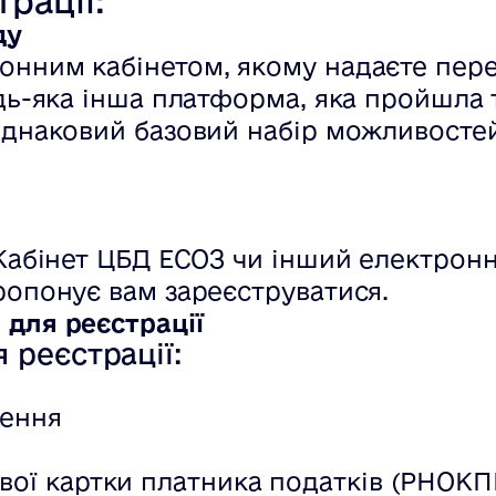
рації:
ду
онним кабінетом, якому надаєте пере
удь-яка інша платформа, яка пройшла 
 однаковий базовий набір можливосте
 Кабінет ЦБД ЕСОЗ чи інший електронн
ропонує вам зареєструватися.
і для реєстрації
 реєстрації:
ження
ої картки платника податків (РНОКПП