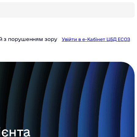
й з порушенням зору
Увійти в е-Кабінет ЦБД ЕСОЗ
ієнта