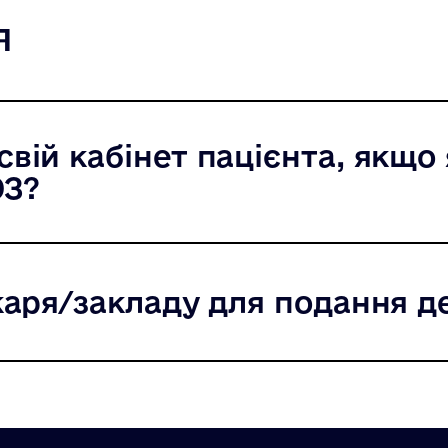
я
вій кабінет пацієнта, якщо 
ОЗ?
ікаря/закладу для подання д